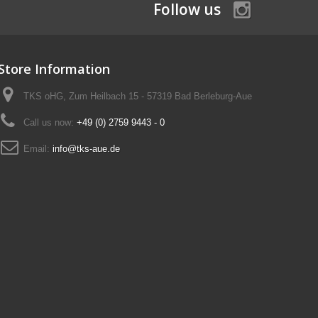
Follow us
Store Information
TKS oHG, Zum Heilbach 15 - 57319 Bad Berleburg-Aue
Call us now:
+49 (0) 2759 9443 - 0
Email:
info@tks-aue.de