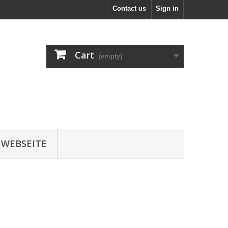
Contact us
Sign in
Cart
(empty)
 WEBSEITE