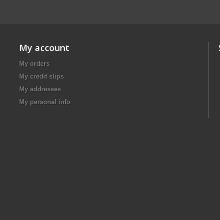
My account
My orders
My credit slips
My addresses
My personal info