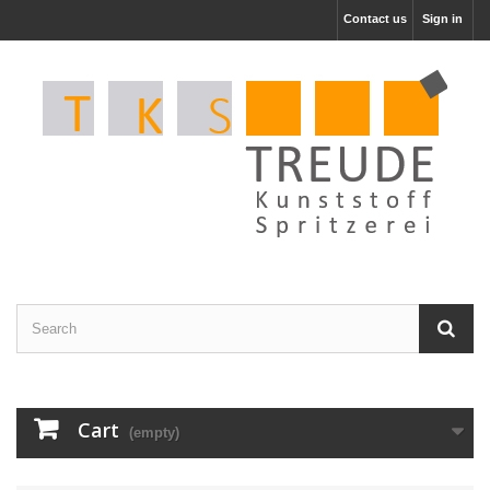
Contact us
Sign in
Cart
(empty)