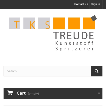
Contact us
Sign in
Cart
(empty)