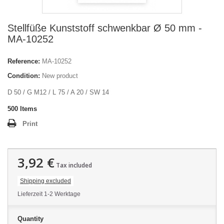
Stellfüße Kunststoff schwenkbar Ø 50 mm -
MA-10252
Reference:
MA-10252
Condition:
New product
D 50 / G M12 / L 75 / A 20 / SW 14
500
Items
Print
3,92 €
Tax included
Shipping excluded
Lieferzeit 1-2 Werktage
Quantity