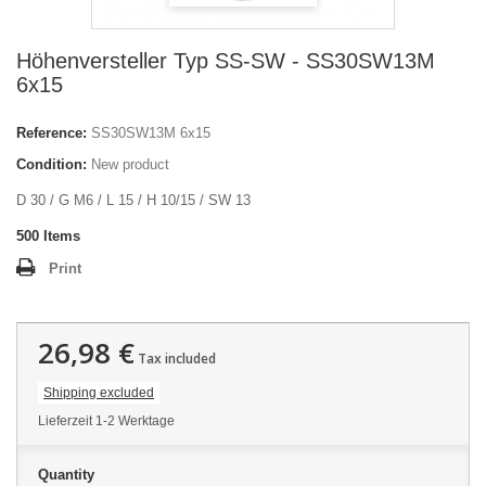
Höhenversteller Typ SS-SW - SS30SW13M
6x15
Reference:
SS30SW13M 6x15
Condition:
New product
D 30 / G M6 / L 15 / H 10/15 / SW 13
500
Items
Print
26,98 €
Tax included
Shipping excluded
Lieferzeit 1-2 Werktage
Quantity