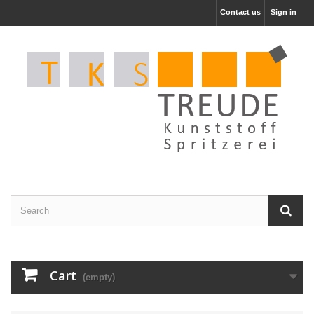
Contact us
Sign in
Cart
(empty)