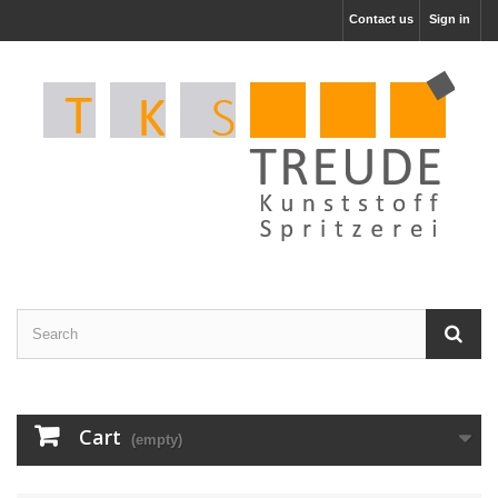
Contact us
Sign in
Cart
(empty)