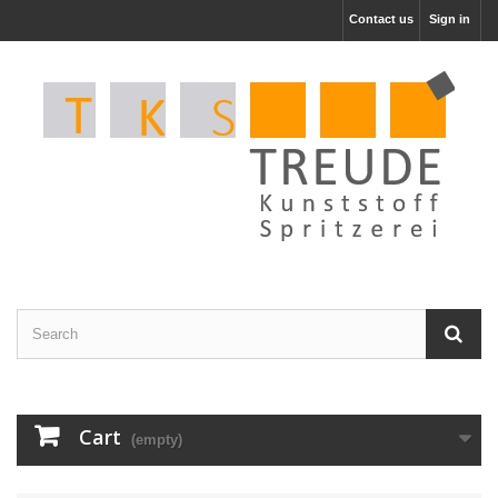
Contact us
Sign in
Cart
(empty)