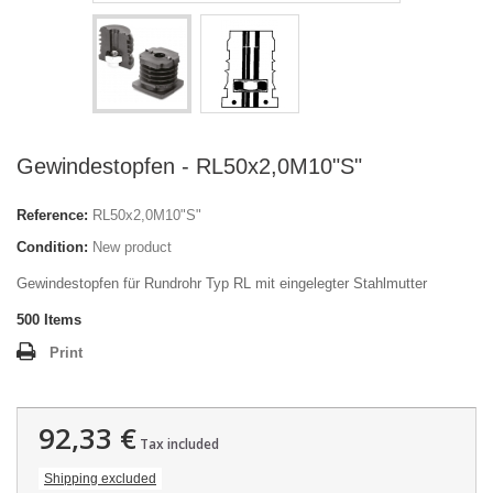
Gewindestopfen - RL50x2,0M10"S"
Reference:
RL50x2,0M10"S"
Condition:
New product
Gewindestopfen für Rundrohr Typ RL mit eingelegter Stahlmutter
500
Items
Print
92,33 €
Tax included
Shipping excluded